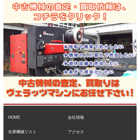
アマダ製ベンダー RGM2 8024AT 入庫 !
80T*2400mm, オートBG, OH:370, ワンタッチクランプ
2020.11.27
アマダ製ベンダー RGM2 5020AT 入庫 !
50T*2000mm, オートBG, OH:370, ワンタッチクランプ
2019.03.23
アマダ製プレスブレーキ HDS-1303NT
130T*3220mm, OH: 500mm, NC: AMNC, 油圧クランプ
2019.03.23
中古板金機械の整備および塗装が完了しました。
中古板金機械の整備および塗装が完了しました。
アマダ製ベンダー: RG-100 オートBG
ワシノ製万能油圧ベンダー: HPB-608 オートBG
2018.12.15
アマダ製中古機械の整備および塗装が完了しました。
アマダ製中古板金機械の整備および塗装が完了しました。
HOME
会社情報
アマダ製ベンダー: FBD-8025 NC9-FS
アマダ製ベンダー: RG-35S NC9-EV
在庫機械リスト
アクセス
アマダ製ベンダー: RG-50S NC9-EV
アマダ製NCタッピング: CTS-900