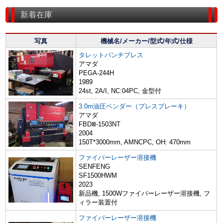
新着在庫
写真
機械名/メーカー/型式/年式/仕様
タレットパンチプレス
アマダ
PEGA-244H
1989
24st, 2A/I, NC:04PC, 金型付
3.0m油圧ベンダー（プレスブレーキ）
アマダ
FBDⅢ-1503NT
2004
150T*3000mm, AMNCPC, OH: 470mm
ファイバーレーザー溶接機
SENFENG
SF1500HWM
2023
新品機, 1500Wファイバーレーザー溶接機, フ
ィラー装置付
ファイバーレーザー溶接機