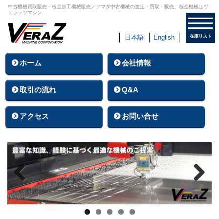
中古機械買取販売・板金加工機械販売／アマダ中古機械の査定・買取・販売、板金機械はヴ
ェラッツマシン
日本語
English
在庫リスト
ホーム
会社情報
取引の流れ
Q&A
アクセス
お問い合せ
Previous
Next