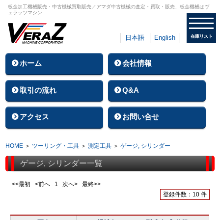
板金加工機械販売・中古機械買取販売／アマダ中古機械の査定・買取・販売、板金機械はヴ
ェラッツマシン
日本語
English
在庫リスト
ホーム
会社情報
取引の流れ
Q&A
アクセス
お問い合せ
HOME
＞
ツーリング・工具
＞
測定工具
＞
ゲージ, シリンダー
ゲージ, シリンダー一覧
<<最初 <前へ
1
次へ> 最終>>
登録件数：10 件