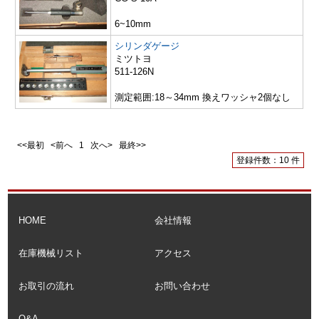
6~10mm
シリンダゲージ
ミツトヨ
511-126N
測定範囲:18～34mm 換えワッシャ2個なし
<<最初 <前へ
1
次へ> 最終>>
登録件数：10 件
HOME
会社情報
在庫機械リスト
アクセス
お取引の流れ
お問い合わせ
Q&A