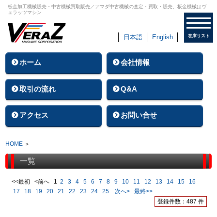
板金加工機械販売・中古機械買取販売／アマダ中古機械の査定・買取・販売、板金機械はヴ
ェラッツマシン
日本語
English
在庫リスト
ホーム
会社情報
取引の流れ
Q&A
アクセス
お問い合せ
HOME
＞
一覧
<<最初 <前へ
1
2
3
4
5
6
7
8
9
10
11
12
13
14
15
16
17
18
19
20
21
22
23
24
25
次へ>
最終>>
登録件数：487 件