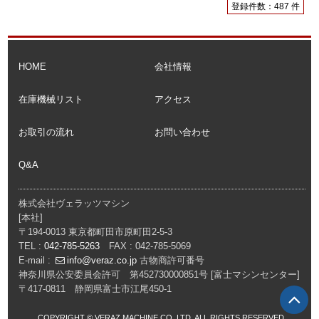
登録件数：487 件
HOME
会社情報
在庫機械リスト
アクセス
お取引の流れ
お問い合わせ
Q&A
株式会社ヴェラッツマシン
[本社]
〒194-0013 東京都町田市原町田2-5-3
TEL :
042-785-5263
FAX : 042-785-5069
E-mail :
info@veraz.co.jp
古物商許可番号
神奈川県公安委員会許可 第452730000851号
[富士マシンセンター]
〒417-0811 静岡県富士市江尾450-1
P
COPYRIGHT © VERAZ MACHINE CO.,LTD. ALL RIGHTS RESERVED.