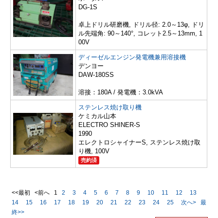
DG-1S
卓上ドリル研磨機, ドリル径: 2.0～13φ, ドリ
ル先端角: 90～140°, コレット2.5～13mm, 1
00V
ディーゼルエンジン発電機兼用溶接機
デンヨー
DAW-180SS
溶接：180A / 発電機：3.0kVA
ステンレス焼け取り機
ケミカル山本
ELECTRO SHINER-S
1990
エレクトロシャイナーS, ステンレス焼け取
り機, 100V
売約済
<<最初 <前へ
1
2
3
4
5
6
7
8
9
10
11
12
13
14
15
16
17
18
19
20
21
22
23
24
25
次へ>
最
終>>