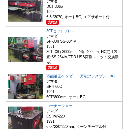
アマダ
DCT-3065
1992
6.5t*3070, オートBG, エアサポート付
売約済
30Tセットプレス
アマダ
SP-30II SS-304IV
1991
30T, X軸:3000mm, Y軸:400mm, NC定寸装
置:SS-254IV(FDD-USB変換ユニット交換済
み)
売約済
万能油圧ベンダー（万能プレスブレーキ）
アマダ
SPH-60C
1991
60T*800mm, オートBG
コーナーシャー
アマダ
CSHW-220
1991
6.0t*220*220mm, ターンテーブル付