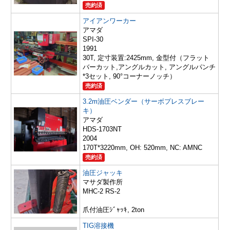
売約済
アイアンワーカー
アマダ
SPI-30
1991
30T, 定寸装置:2425mm, 金型付（フラット
バーカット,アングルカット, アングルパンチ
*3セット, 90°コーナーノッチ）
売約済
3.2m油圧ベンダー（サーボプレスブレー
キ）
アマダ
HDS-1703NT
2004
170T*3220mm, OH: 520mm, NC: AMNC
売約済
油圧ジャッキ
マサダ製作所
MHC-2 RS-2
爪付油圧ｼﾞｬｯｷ, 2ton
TIG溶接機