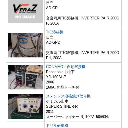
日立
AD-GP
交直両用TIG溶接機, INVERTER PAIR 200G
P, 200A
TIG溶接機
日立
AD-GP2
交直両用TIG溶接機, INVERTER PAIR 200G
PII, 200A
CO2/MAG半自動溶接機
Panasonic｜松下
YD-160SL-7
2006
160A, 新品トーチ付
ステンレス溶接焼け取り機
ケミカル山本
SUPER SHINER-R
2011
スーパーシャイナー R, 100V, 50/60Hz
ドリル研磨機